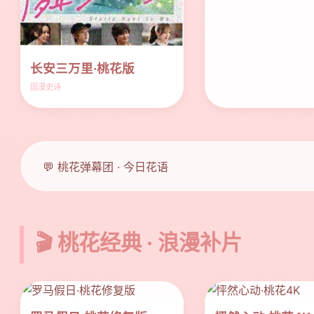
长安三万里·桃花版
国漫史诗
💬 桃花弹幕团 · 今日花语
🎬 桃花经典 · 浪漫补片