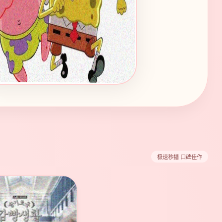
极速秒播 口碑佳作