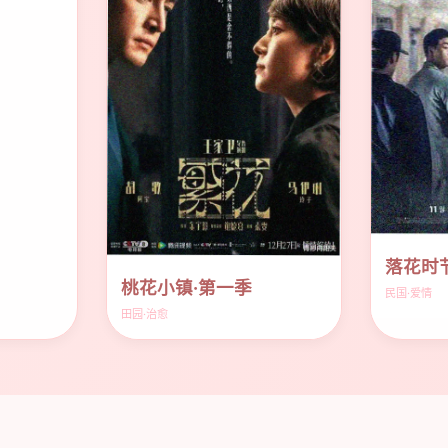
落花时
桃花小镇·第一季
民国·爱情
田园·治愈