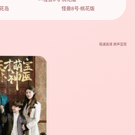
桃花岛
怪兽8号·桃花版
极速高清 原声呈现