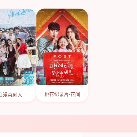
桃花纪录片·花间
浪漫喜剧人