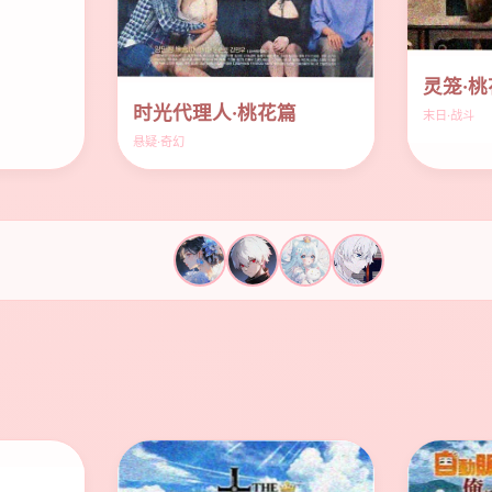
灵笼·
时光代理人·桃花篇
末日·战斗
悬疑·奇幻