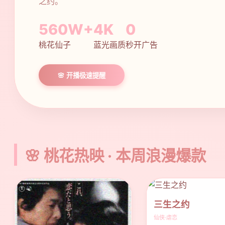
之约。
560W+
4K
0
桃花仙子
蓝光画质
秒开广告
🌸 开播极速提醒
🌸 桃花热映 · 本周浪漫爆款
三生之约
仙侠·虐恋