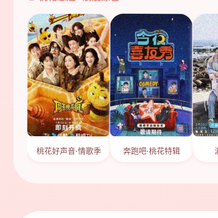
桃花好声音·情歌季
奔跑吧·桃花特辑