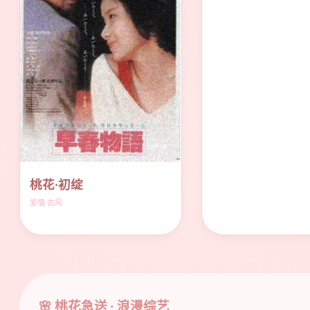
桃花·初绽
爱情·古风
🌸 桃花急送 · 浪漫综艺