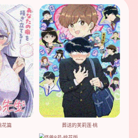
桃花篇
葬送的芙莉莲·桃