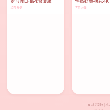
罗马假日·桃花修复版
怦然心动·桃花4K
经典·爱情
青春·纯爱
© 桃花影院 | 