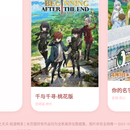
你的名字
千与千寻·桃花版
爱情·奇幻
宫崎骏·神作
桃之夭夭·极速畅享 | 本页面所有作品均为全新差异化数据集，图片命名全局唯一 (001-1