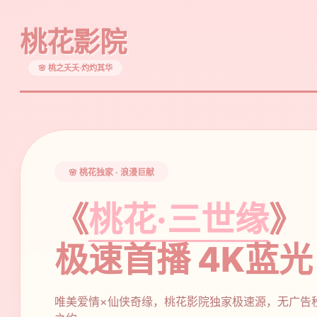
桃花影院
🌸 桃之夭夭·灼灼其华
🌸 桃花独家 · 浪漫巨献
《
桃花·三世缘
》
极速首播 4K蓝光
唯美爱情×仙侠奇缘，桃花影院独家极速源，无广告