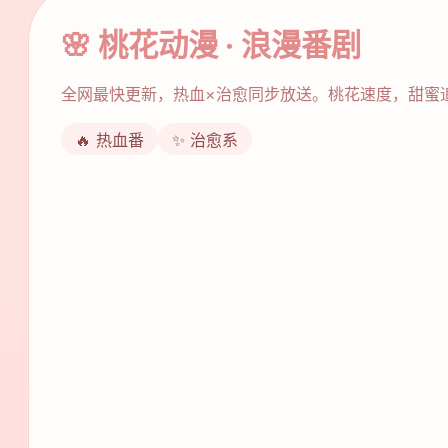
🌸 桃花动漫 · 浪漫番剧
全网最快更新，热血×治愈同步放送。桃花速度，甜蜜
🔥 热血番
✨ 治愈系