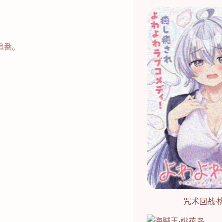
追番。
咒术回战·